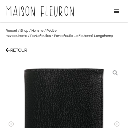
Accueil
/
Shop
/
Homme
/
Petite
maroquinerie
/
Portefeuilles
/ Portefeuille Le Foulonné Longchamp
RETOUR