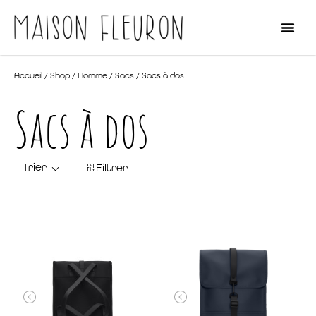
Accueil
/
Shop
/
Homme
/
Sacs
/ Sacs à dos
Sacs à dos
Filtrer